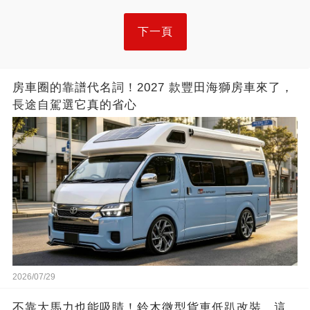
下一頁
房車圈的靠譜代名詞！2027 款豐田海獅房車來了，
長途自駕選它真的省心
2026/07/29
不靠大馬力也能吸睛！鈴木微型貨車低趴改裝，這