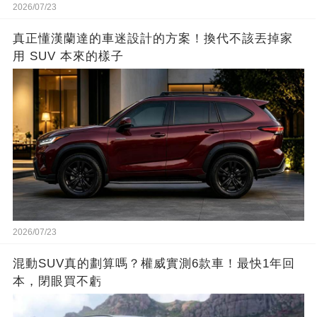
2026/07/23
真正懂漢蘭達的車迷設計的方案！換代不該丟掉家
用 SUV 本來的樣子
2026/07/23
混動SUV真的劃算嗎？權威實測6款車！最快1年回
本，閉眼買不虧