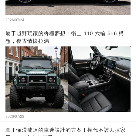
2026/07/24
屬于越野玩家的終極夢想！衛士 110 六輪 6×6 構
想，復古情懷拉滿
2026/07/23
真正懂漢蘭達的車迷設計的方案！換代不該丟掉家