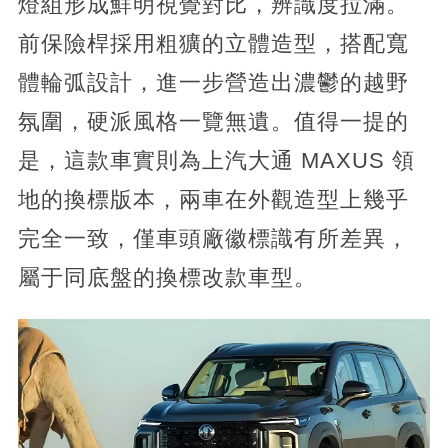
燈組形成鮮明視覺對比，辨識度拉滿。
前保險桿採用粗獷的立體造型，搭配寬
體輪弧設計，進一步營造出濃鬱的越野
氛圍，硬派風格一覽無遺。值得一提的
是，這款車實則為上汽大通 MAXUS 領
地的換標版本，兩車在外觀造型上幾乎
完全一致，僅車頭廠徽標識有所差異，
屬于同底盤的換標改款車型。