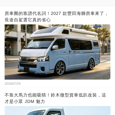
房車圈的靠譜代名詞！2027 款豐田海獅房車來了，
長途自駕選它真的省心
2026/07/29
不靠大馬力也能吸睛！鈴木微型貨車低趴改裝，這
才是小眾 JDM 魅力