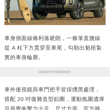
車身側面線條利落硬朗，一條筆直腰線
從 A 柱下方貫穿至車尾，勾勒出魁梧紮
實的車身輪廓。
ADVERTISEMENT
車外後視鏡與車門把手皆採燻黑處理，
搭配 20 吋復雜造型鋁圈，運動氛圍濃厚
且視覺衝擊力十足。尺寸方面，官方雖