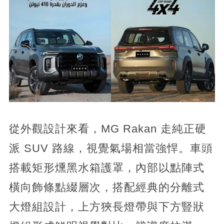
從外觀設計來看，MG Rakan 走純正硬
派 SUV 路線，視覺氣場相當強悍。車頭
搭載矩形燻黑水箱護罩，內部以點陣式
橫向飾條點綴層次，搭配經典的分離式
大燈組設計，上方狹長燈帶與下方豎狀