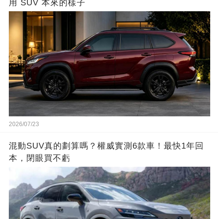
用 SUV 本來的樣子
2026/07/23
混動SUV真的劃算嗎？權威實測6款車！最快1年回
本，閉眼買不虧