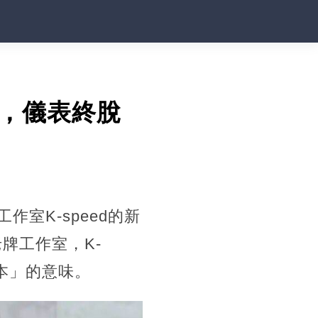
裝，儀表終脫
室K-speed的新
牌工作室，K-
本」的意味。