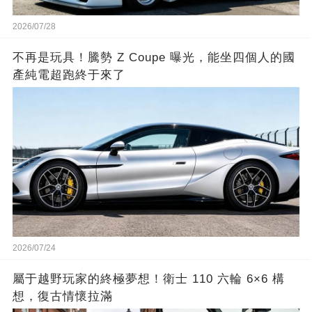
2026/07/28
不再是玩具！騰勢 Z Coupe 曝光，能坐四個人的國
產純電超跑終于來了
2026/07/24
屬于越野玩家的終極夢想！衛士 110 六輪 6×6 構
想，復古情懷拉滿