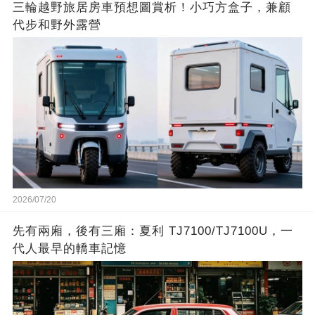
三輪越野旅居房車預想圖賞析！小巧方盒子，兼顧
代步和野外露營
2026/07/20
先有兩廂，後有三廂：夏利 TJ7100/TJ7100U，一
代人最早的轎車記憶