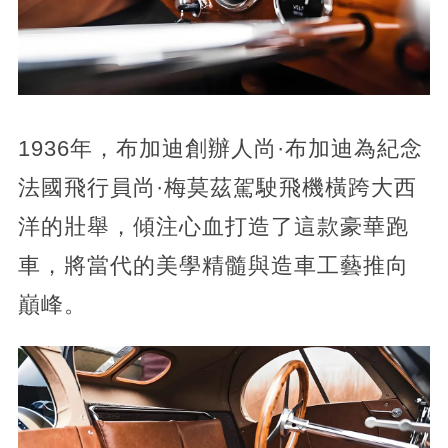
1936年，布加迪創辦人尚·布加迪為紀念
法國飛行員尚·梅莫茲駕駛飛機橫跨大西
洋的壯舉，傾注心血打造了這款豪華跑
車，將當代的美學精髓與造車工藝推向
巔峰。