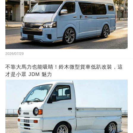
2026/07/29
不靠大馬力也能吸睛！鈴木微型貨車低趴改裝，這
才是小眾 JDM 魅力