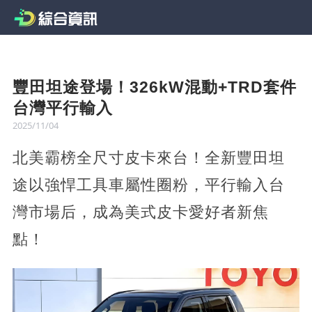
豐田坦途登場！326kW混動+TRD套件
台灣平行輸入
2025/11/04
北美霸榜全尺寸皮卡來台！全新豐田坦
途以強悍工具車屬性圈粉，平行輸入台
灣市場后，成為美式皮卡愛好者新焦
點！