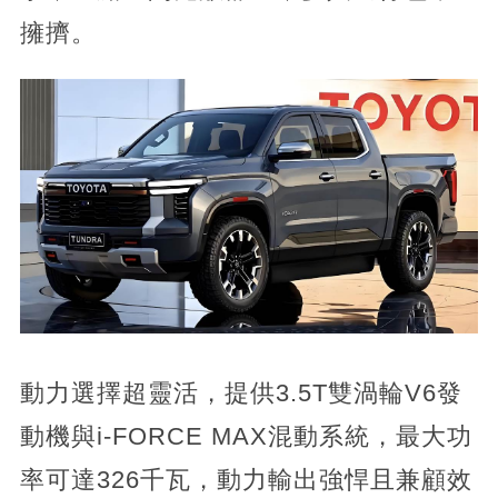
擁擠。
動力選擇超靈活，提供3.5T雙渦輪V6發
動機與i-FORCE MAX混動系統，最大功
率可達326千瓦，動力輸出強悍且兼顧效