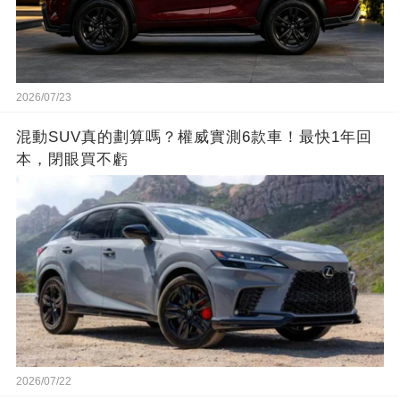
2026/07/23
混動SUV真的劃算嗎？權威實測6款車！最快1年回
本，閉眼買不虧
2026/07/22