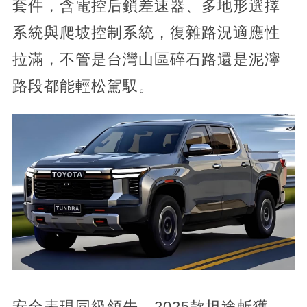
套件，含電控后鎖差速器、多地形選擇
系統與爬坡控制系統，復雜路況適應性
拉滿，不管是台灣山區碎石路還是泥濘
路段都能輕松駕馭。
安全表現同級領先，2025款坦途斬獲