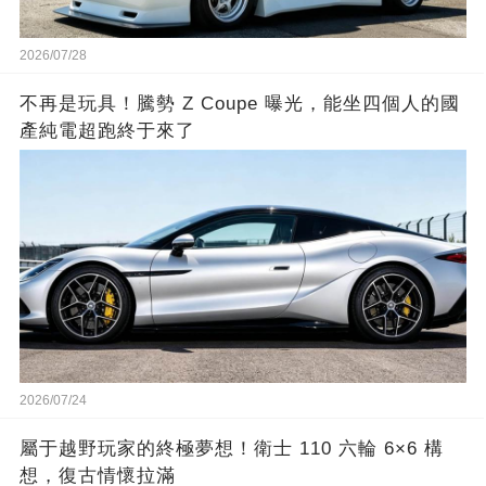
2026/07/28
不再是玩具！騰勢 Z Coupe 曝光，能坐四個人的國
產純電超跑終于來了
2026/07/24
屬于越野玩家的終極夢想！衛士 110 六輪 6×6 構
想，復古情懷拉滿