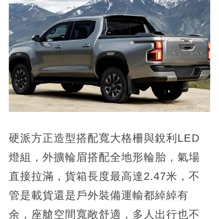
硬派方正造型搭配寬大格柵與銳利LED
燈組，外擴輪眉搭配全地形輪胎，氣場
直接拉滿，貨箱長度最高達2.47米，不
管是載貨還是戶外裝備運輸都綽綽有
余，座艙空間寬敞舒適，多人出行也不