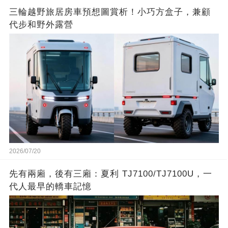
三輪越野旅居房車預想圖賞析！小巧方盒子，兼顧
代步和野外露營
2026/07/20
先有兩廂，後有三廂：夏利 TJ7100/TJ7100U，一
代人最早的轎車記憶