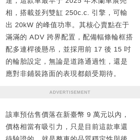
達，這款車最早于 2025 年米蘭車展亮
相，搭載並列雙缸 250c.c. 引擎，可輸
出 20kW 的峰值功率。其核心賣點在于
滿滿的 ADV 跨界配置，配備輻條輪框搭
配多連桿後懸吊，並採用前 17 後 15 吋
的輪胎設定，無論是道路通過性，還是
應對非鋪裝路面的表現都頗受期待。
ADVERTISEMENT
該車預估售價落在新臺幣 9 萬元以內，
價格相當有吸引力，只是目前這款車還
待驗證的，就是整車的品質穩定性與後