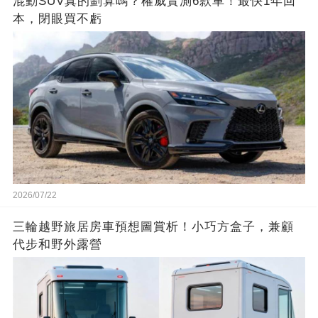
混動SUV真的劃算嗎？權威實測6款車！最快1年回
本，閉眼買不虧
2026/07/22
三輪越野旅居房車預想圖賞析！小巧方盒子，兼顧
代步和野外露營