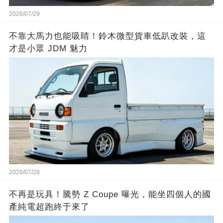
2026/07/29
不靠大馬力也能吸睛！鈴木微型貨車低趴改裝，這
才是小眾 JDM 魅力
2026/07/28
不再是玩具！騰勢 Z Coupe 曝光，能坐四個人的國
產純電超跑終于來了