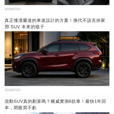
2026/07/23
真正懂漢蘭達的車迷設計的方案！換代不該丟掉家
用 SUV 本來的樣子
2026/07/23
混動SUV真的劃算嗎？權威實測6款車！最快1年回
本，閉眼買不虧