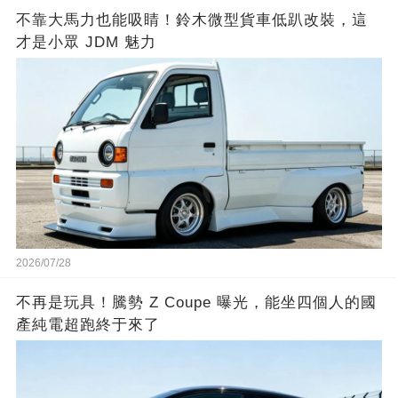
不靠大馬力也能吸睛！鈴木微型貨車低趴改裝，這
才是小眾 JDM 魅力
2026/07/28
不再是玩具！騰勢 Z Coupe 曝光，能坐四個人的國
產純電超跑終于來了