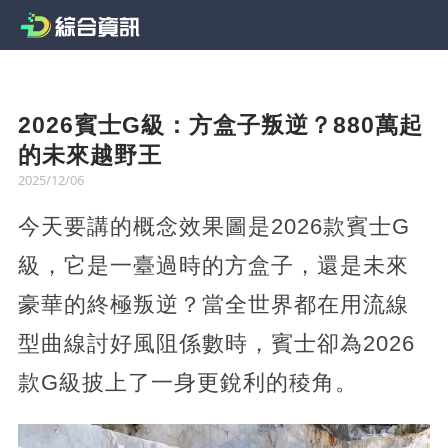
2026賓士G級：方盒子叛逆？880萬起
的未來越野王
2025/12/06
今天要講的概念效果圖是2026款賓士G
級，它是一臺過時的方盒子，還是未來
豪華的終極叛逆？當全世界都在用流線
型曲線討好風阻係數時，賓士卻為2026
款G級披上了一身更銳利的稜角。