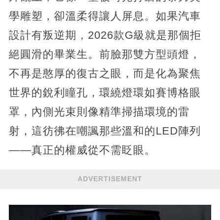
學雕塑，卻溫柔得讓人屏息。如果汽車
設計有叛逆期，2026款G級就是那個拒
絕圓滑的畢業生。前臉那雙方型頭燈，
不再是憨厚的復古之眼，而是化為聚焦
世界的銳利瞳孔，環繞燈環如賽博格眼
罩，內側光束則像精準掃描環境的雷
射，這彷彿在嘲諷那些溫和的LED陣列
——真正的權威從不需眨眼。
ADVERTISEMENT