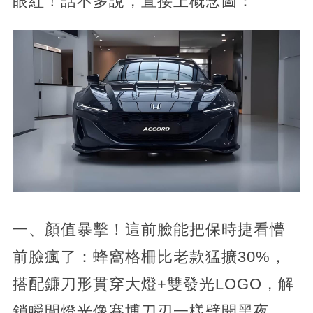
眼紅！話不多說，直接上概念圖：
一、顏值暴擊！這前臉能把保時捷看懵
前臉瘋了：蜂窩格柵比老款猛擴30%，
搭配鐮刀形貫穿大燈+雙發光LOGO，解
鎖瞬間燈光像賽博刀刃一樣劈開黑夜，