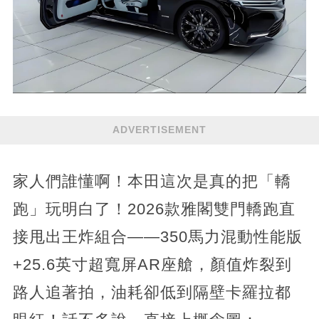
ADVERTISEMENT
家人們誰懂啊！本田這次是真的把「轎
跑」玩明白了！2026款雅閣雙門轎跑直
接甩出王炸組合——350馬力混動性能版
+25.6英寸超寬屏AR座艙，顏值炸裂到
路人追著拍，油耗卻低到隔壁卡羅拉都