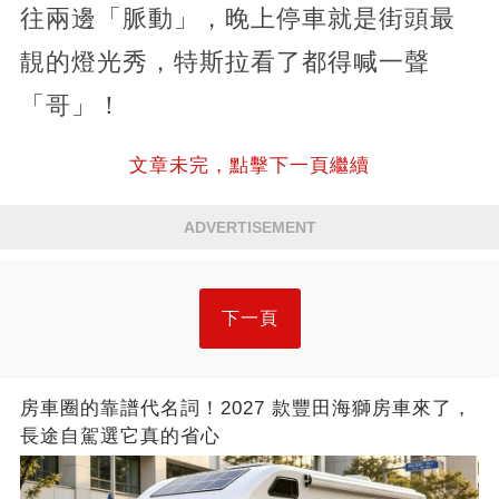
往兩邊「脈動」，晚上停車就是街頭最
靚的燈光秀，特斯拉看了都得喊一聲
「哥」！
文章未完，點擊下一頁繼續
ADVERTISEMENT
下一頁
房車圈的靠譜代名詞！2027 款豐田海獅房車來了，
長途自駕選它真的省心