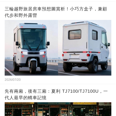
三輪越野旅居房車預想圖賞析！小巧方盒子，兼顧
代步和野外露營
2026/07/20
先有兩廂，後有三廂：夏利 TJ7100/TJ7100U，一
代人最早的轎車記憶