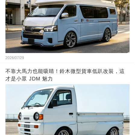
2026/07/29
不靠大馬力也能吸睛！鈴木微型貨車低趴改裝，這
才是小眾 JDM 魅力