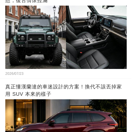
想，復古情懷拉滿
2026/07/23
真正懂漢蘭達的車迷設計的方案！換代不該丟掉家
用 SUV 本來的樣子