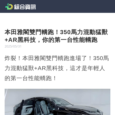
本田雅閣雙門轎跑！350馬力混動猛獸
+AR黑科技，你的第一台性能轎跑
2025/05/31
炸裂！本田雅閣雙門轎跑進場了！350馬
力混動猛獸+AR黑科技，這才是年輕人
的第一台性能轎跑！