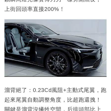
上街回頭率直接200%！
溜背絕了：0.23Cd風阻+主動式尾翼，跑
起來尾翼自動調整角度，比超跑還拽！
關鍵是溜背沒犧牲空間，后排頭部比上