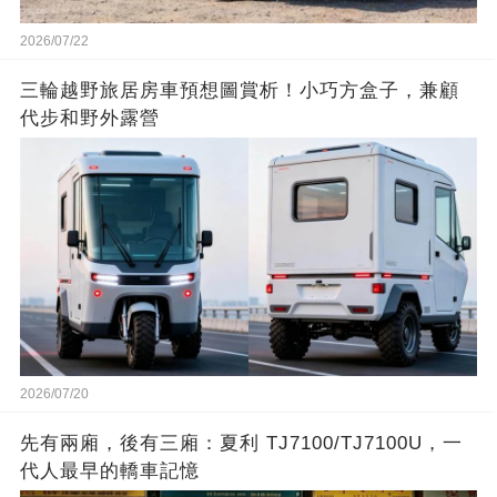
2026/07/22
三輪越野旅居房車預想圖賞析！小巧方盒子，兼顧
代步和野外露營
2026/07/20
先有兩廂，後有三廂：夏利 TJ7100/TJ7100U，一
代人最早的轎車記憶