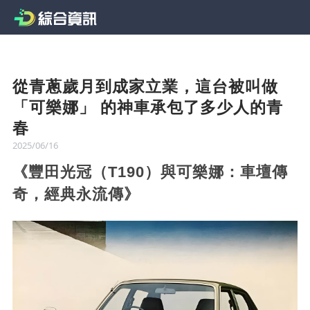
從青蔥歲月到成家立業，這台被叫做
「可樂娜」 的神車承包了多少人的青
春
2025/06/16
《豐田光冠（T190）與可樂娜：車壇傳
奇，經典永流傳》