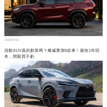
2026/07/23
混動SUV真的劃算嗎？權威實測6款車！最快1年回
本，閉眼買不虧