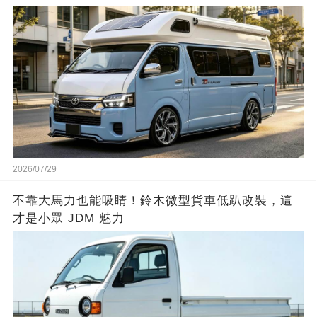
2026/07/29
不靠大馬力也能吸睛！鈴木微型貨車低趴改裝，這
才是小眾 JDM 魅力