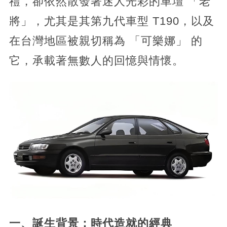
禮，卻依然散發著迷人光彩的車壇 「老
將」，尤其是其第九代車型 T190，以及
在台灣地區被親切稱為 「可樂娜」 的
它，承載著無數人的回憶與情懷。
一、誕生背景：時代造就的經典