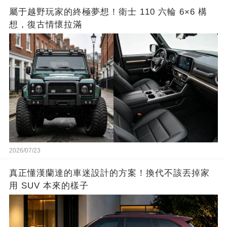
屬于越野玩家的終極夢想！衛士 110 六輪 6×6 構
想，復古情懷拉滿
2026/07/23
真正懂漢蘭達的車迷設計的方案！換代不該丟掉家
用 SUV 本來的樣子