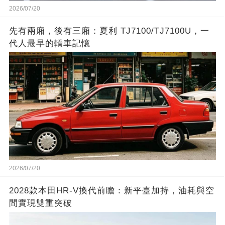
2026/07/20
先有兩廂，後有三廂：夏利 TJ7100/TJ7100U，一
代人最早的轎車記憶
2026/07/20
2028款本田HR-V換代前瞻：新平臺加持，油耗與空
間實現雙重突破