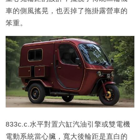
車的側風搖晃，也丟掉了拖掛露營車的
笨重。
833c.c.水平對置六缸汽油引擎或雙電機
電動系統當心臟，寬大後輪距是直白的