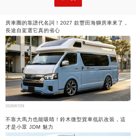
房車圈的靠譜代名詞！2027 款豐田海獅房車來了，
長途自駕選它真的省心
2026/07/29
不靠大馬力也能吸睛！鈴木微型貨車低趴改裝，這
才是小眾 JDM 魅力