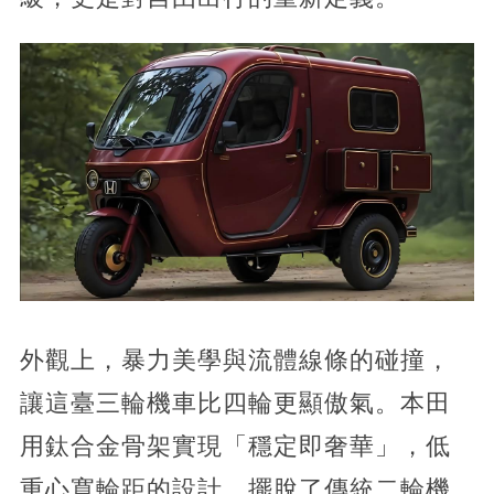
外觀上，暴力美學與流體線條的碰撞，
讓這臺三輪機車比四輪更顯傲氣。本田
用鈦合金骨架實現「穩定即奢華」，低
重心寬輪距的設計，擺脫了傳統二輪機