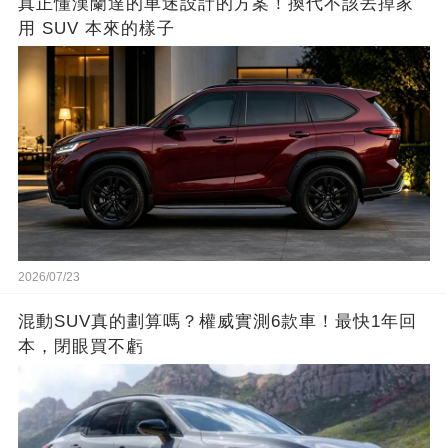
真正懂漢蘭達的車迷設計的方案！換代不該丟掉家
用 SUV 本來的樣子
2026/07/23
混動SUV真的劃算嗎？權威實測6款車！最快1年回
本，閉眼買不虧