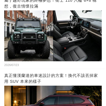
屬于越野玩家的終極夢想！衛士 110 六輪 6×6 構
想，復古情懷拉滿
2026/07/23
真正懂漢蘭達的車迷設計的方案！換代不該丟掉家
用 SUV 本來的樣子