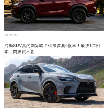
2026/07/23
混動SUV真的劃算嗎？權威實測6款車！最快1年回
本，閉眼買不虧