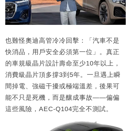
也難怪奧迪高管冷冷回擊：「汽車不是
快消品，用戶安全必須第一位」。真正
的車規級晶片設計壽命至少10年以上，
消費級晶片頂多撐3到5年。一旦遇上瞬
間掉電、強磁干擾或極端溫差，後果可
能不只是死機，而是釀成事故——偏偏
這些風險，AEC-Q104完全不測試。