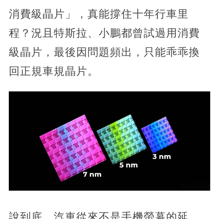
消費級晶片」，真能撐住十年行車里
程？況且特斯拉、小鵬都曾試過用消費
級晶片，最後因問題頻出，只能乖乖換
回正規車規晶片。
說到底，汽車從來不是手機螢幕的延