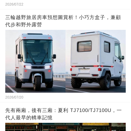
2026/07/22
三輪越野旅居房車預想圖賞析！小巧方盒子，兼顧
代步和野外露營
2026/07/20
先有兩廂，後有三廂：夏利 TJ7100/TJ7100U，一
代人最早的轎車記憶