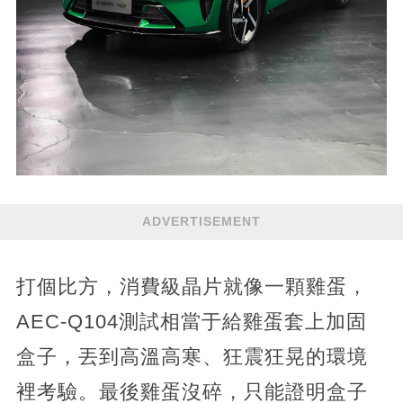
ADVERTISEMENT
打個比方，消費級晶片就像一顆雞蛋，
AEC-Q104測試相當于給雞蛋套上加固
盒子，丟到高溫高寒、狂震狂晃的環境
裡考驗。最後雞蛋沒碎，只能證明盒子