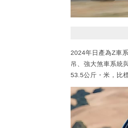
2024年日產為Z
吊、強大煞車系統與
53.5公斤・米，