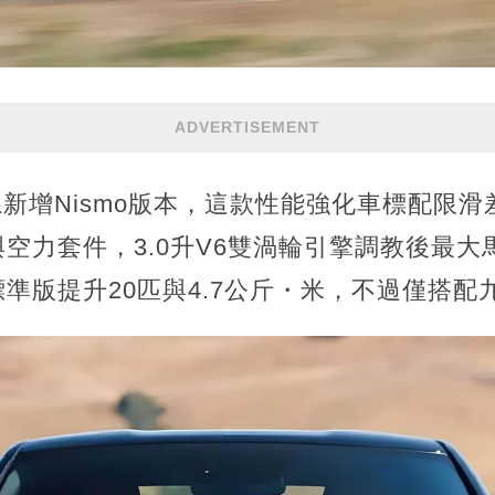
ADVERTISEMENT
車系新增Nismo版本，這款性能強化車標配限
空力套件，3.0升V6雙渦輪引擎調教後最大馬
比標準版提升20匹與4.7公斤・米，不過僅搭