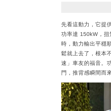
先看這動力，它提供
功率達 150kW，
時，動力輸出平穩順
鬆就上去了，根本不
速」車友的福音。功
門，推背感瞬間而