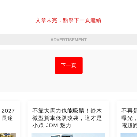
文章未完，點擊下一頁繼續
ADVERTISEMENT
下一頁
027
不靠大馬力也能吸睛！鈴木
不再是
，長途
微型貨車低趴改裝，這才是
曝光
小眾 JDM 魅力
電超