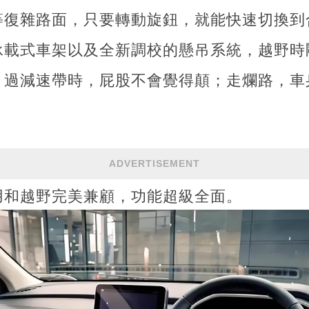
等復雜路面，只要轉動旋鈕，就能快速切換到
承載式車架以及全新調校的懸吊系統，越野時
。過減速帶時，屁股不會覺得顛；走爛路，車
ADVERTISEMENT
用和越野完美兼顧，功能超級全面。