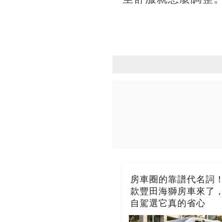
房車圈的靠譜代名詞！2
款豐田海獅房車來了
自駕選它真的省心