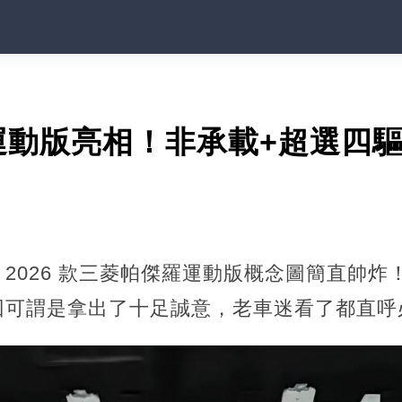
運動版亮相！非承載+超選四
2026 款三菱帕傑羅運動版概念圖簡直帥炸
回可謂是拿出了十足誠意，老車迷看了都直呼