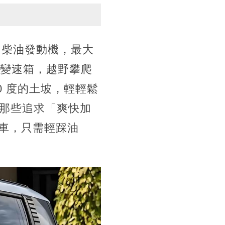
 柴油發動機，最大
自動變速箱，越野攀爬
0 度的土坡，輕輕鬆
是那些追求「爽快加
超車，只需輕踩油