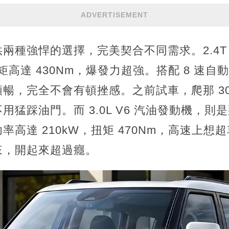
ADVERTISEMENT
兩種強悍的選擇，完美契合不同需求。2.4T
扭矩高達 430Nm，爆發力超強。搭配 8 速
暢，完全不會有頓挫感。之前試車，爬那 3
用猛踩油門。而 3.0L V6 汽油發動機，則
率高達 210kW，扭矩 470Nm，高速上想
來，開起來超過癮。