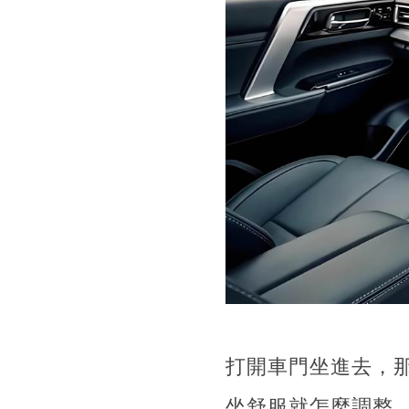
打開車門坐進去，
坐舒服就怎麼調整