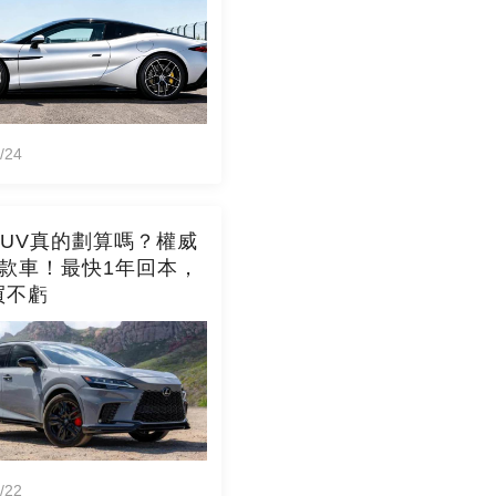
/24
SUV真的劃算嗎？權威
6款車！最快1年回本，
買不虧
/22