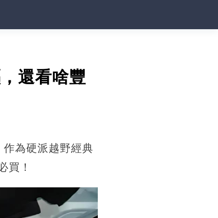
驅，還看啥豐
！作為硬派越野經典
必買！