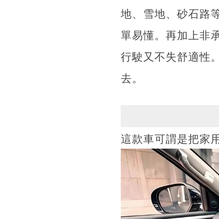
地、雪地、砂石路
單易懂。再加上非
行駛又不失舒適性
去。
這款車可謂是把家