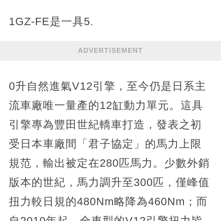
1GZ-FE是一具5.
ADVERTISEMENT
0升自然進氣V12引擎，至今仍是日系主
流車廠唯一量產的12缸動力單元。這具
引擎專為豐田世紀轎車打造，發表之初
受日本車廠間「君子協定」的馬力上限
規范，輸出被定在280匹馬力。少數外銷
版本的世紀，馬力調升至300匹，僅峰值
扭力較日規的480Nm略降為460Nm；而
自2010年起，全車型的V12引擎扭力皆