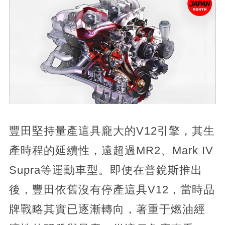
豐田堅持量產這具龐大的V12引擎，其生
產時程的延續性，遠超過MR2、Mark IV
Supra等運動車型。即便在普銳斯推出
後，豐田依舊沒有停產這具V12，當時品
牌戰略其實已逐漸轉向，著重于燃油經