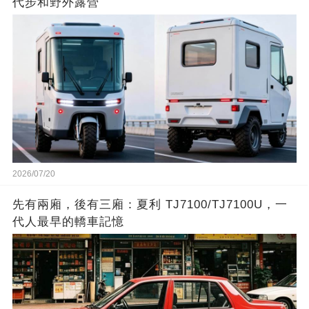
代步和野外露營
2026/07/20
先有兩廂，後有三廂：夏利 TJ7100/TJ7100U，一
代人最早的轎車記憶