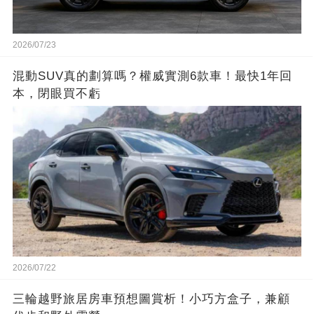
2026/07/23
混動SUV真的劃算嗎？權威實測6款車！最快1年回
本，閉眼買不虧
2026/07/22
三輪越野旅居房車預想圖賞析！小巧方盒子，兼顧