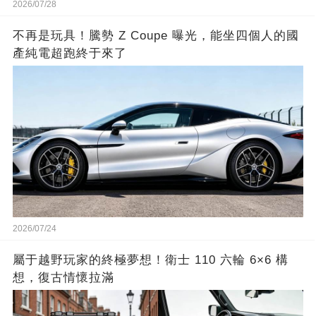
2026/07/28
不再是玩具！騰勢 Z Coupe 曝光，能坐四個人的國
產純電超跑終于來了
2026/07/24
屬于越野玩家的終極夢想！衛士 110 六輪 6×6 構
想，復古情懷拉滿