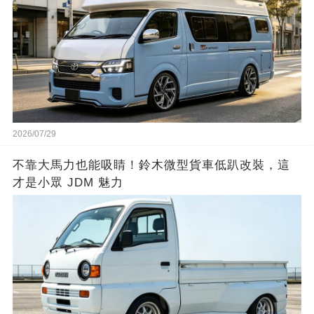
2026/07/29
不靠大馬力也能吸睛！鈴木微型貨車低趴改裝，這
才是小眾 JDM 魅力