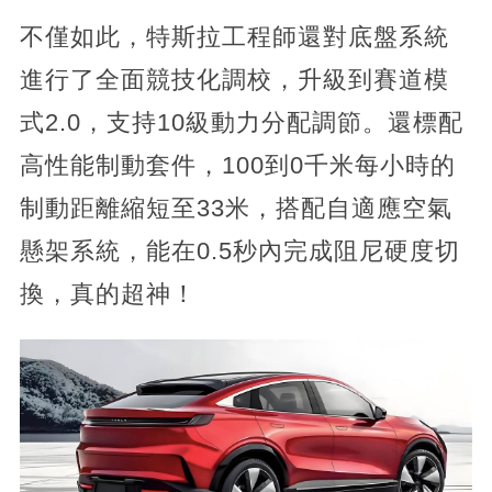
不僅如此，特斯拉工程師還對底盤系統
進行了全面競技化調校，升級到賽道模
式2.0，支持10級動力分配調節。還標配
高性能制動套件，100到0千米每小時的
制動距離縮短至33米，搭配自適應空氣
懸架系統，能在0.5秒內完成阻尼硬度切
換，真的超神！