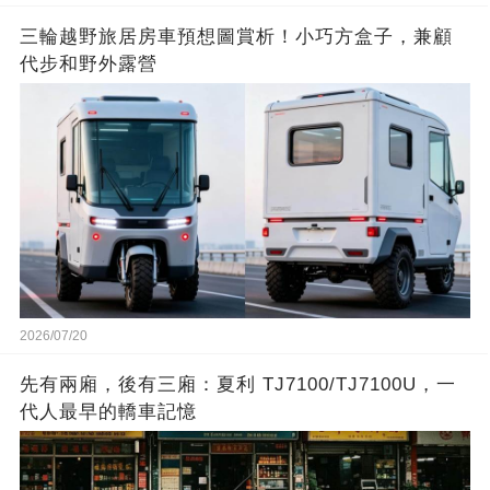
三輪越野旅居房車預想圖賞析！小巧方盒子，兼顧
代步和野外露營
2026/07/20
先有兩廂，後有三廂：夏利 TJ7100/TJ7100U，一
代人最早的轎車記憶