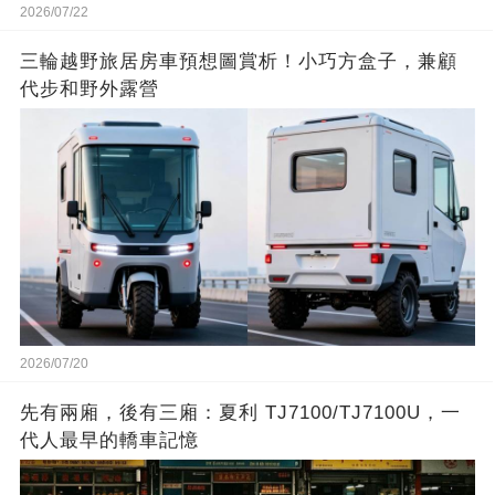
2026/07/22
三輪越野旅居房車預想圖賞析！小巧方盒子，兼顧
代步和野外露營
2026/07/20
先有兩廂，後有三廂：夏利 TJ7100/TJ7100U，一
代人最早的轎車記憶