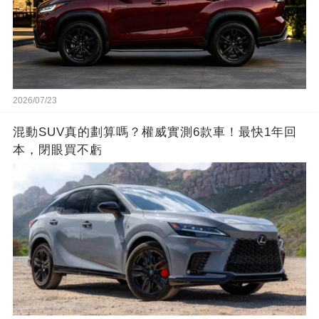
2026/07/23
混動SUV真的劃算嗎？權威實測6款車！最快1年回
本，閉眼買不虧