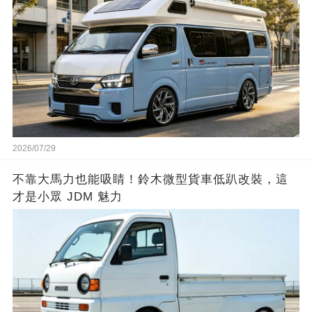
2026/07/29
不靠大馬力也能吸睛！鈴木微型貨車低趴改裝，這
才是小眾 JDM 魅力