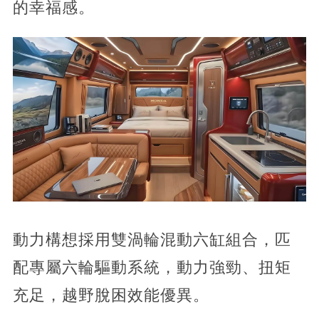
的幸福感。
動力構想採用雙渦輪混動六缸組合，匹
配專屬六輪驅動系統，動力強勁、扭矩
充足，越野脫困效能優異。