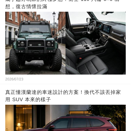
想，復古情懷拉滿
2026/07/23
真正懂漢蘭達的車迷設計的方案！換代不該丟掉家
用 SUV 本來的樣子