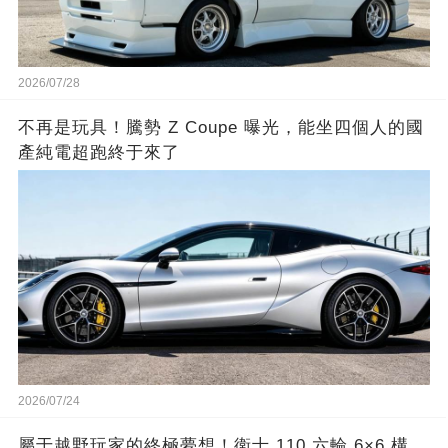
2026/07/28
不再是玩具！騰勢 Z Coupe 曝光，能坐四個人的國
產純電超跑終于來了
2026/07/24
屬于越野玩家的終極夢想！衛士 110 六輪 6×6 構