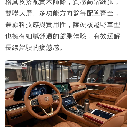
格真皮搭配實木飾條，質感高階細膩，
雙聯大屏、多功能方向盤等配置齊全，
兼顧科技感與實用性，讓硬核越野車型
也擁有細膩舒適的駕乘體驗，有效緩解
長線駕駛的疲憊感。