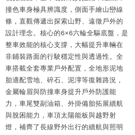
撞色車身極具辨識度，側面手繪山巒線
條，直觀傳遞出探索山野、遠徵戶外的
設計理念。核心的6×6六輪全驅底盤，是
整車效能的核心支撐，大幅提升車輛在
非鋪裝路面的行駛穩定性與透過性。全
車搭載全套專業戶外配置，全地形泥地
胎適配雪地、碎石、泥濘等復雜路況，
金屬輪眉與防撞車身提升戶外防護能
力，車尾雙副油箱、外掛備胎拓展續航
與脫困能力，車頂太陽能板與越野射
燈，補齊了長線野外出行的續航與照明