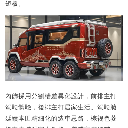
短板。
內飾採用分割槽差異化設計，前排主打
駕駛體驗，後排主打居家生活。駕駛艙
延續本田精細化的造車思路，棕褐色菱