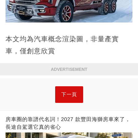
本文均為汽車概念渲染圖，非量產實
車，僅創意欣賞
ADVERTISEMENT
下一頁
房車圈的靠譜代名詞！2027 款豐田海獅房車來了，
長途自駕選它真的省心