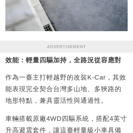
ADVERTISEMENT
效能：輕量四驅加持，全路況從容應對
作為一臺主打輕越野的改裝K-Car，其效
能表現完全契合台灣多山地、多狹路的
地形特點，兼具靈活性與通過性。
車輛搭載原廠4WD四驅系統，搭配4英寸
升高避震套件，讓這臺輕量級小車具備