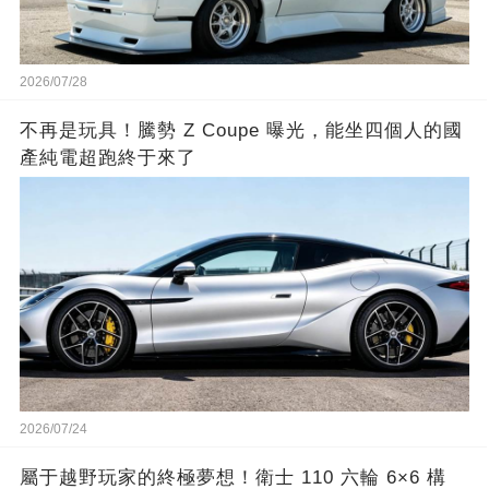
2026/07/28
不再是玩具！騰勢 Z Coupe 曝光，能坐四個人的國
產純電超跑終于來了
2026/07/24
屬于越野玩家的終極夢想！衛士 110 六輪 6×6 構