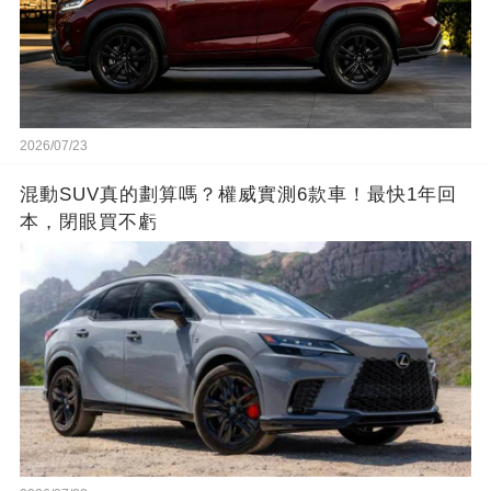
2026/07/23
混動SUV真的劃算嗎？權威實測6款車！最快1年回
本，閉眼買不虧