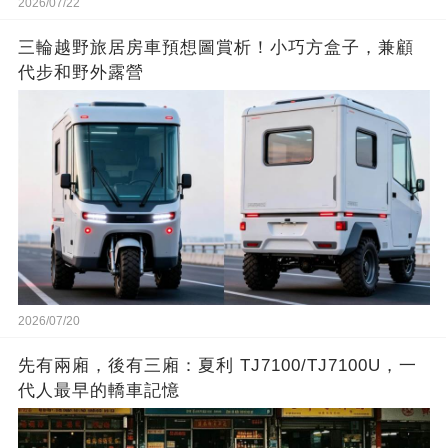
2026/07/22
三輪越野旅居房車預想圖賞析！小巧方盒子，兼顧
代步和野外露營
2026/07/20
先有兩廂，後有三廂：夏利 TJ7100/TJ7100U，一
代人最早的轎車記憶