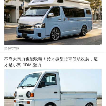
2026/07/29
不靠大馬力也能吸睛！鈴木微型貨車低趴改裝，這
才是小眾 JDM 魅力