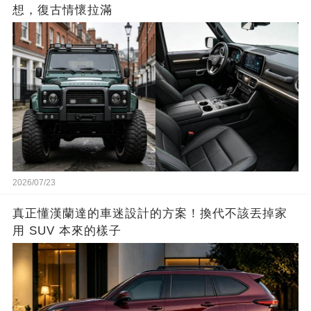
想，復古情懷拉滿
2026/07/23
真正懂漢蘭達的車迷設計的方案！換代不該丟掉家
用 SUV 本來的樣子