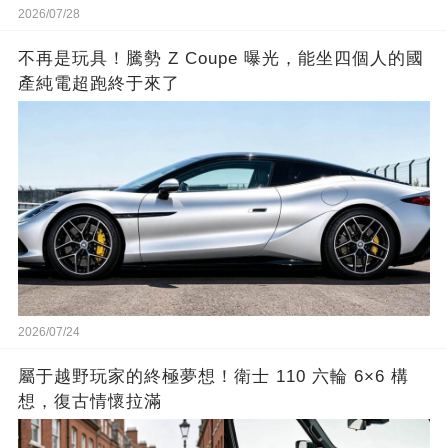
2026/07/28
不再是玩具！騰勢 Z Coupe 曝光，能坐四個人的國
產純電超跑終于來了
2026/07/24
屬于越野玩家的終極夢想！衛士 110 六輪 6×6 構
想，復古情懷拉滿