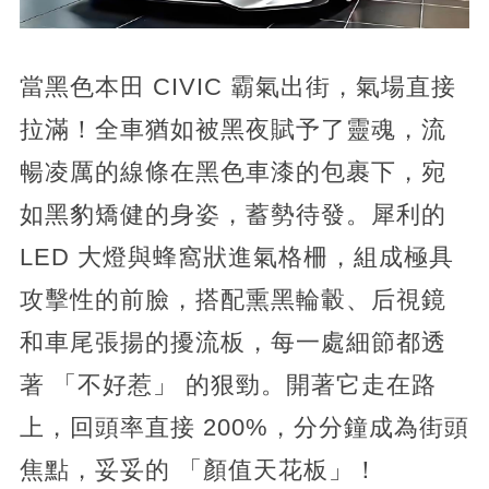
當黑色本田 CIVIC 霸氣出街，氣場直接
拉滿！全車猶如被黑夜賦予了靈魂，流
暢凌厲的線條在黑色車漆的包裹下，宛
如黑豹矯健的身姿，蓄勢待發。犀利的
LED 大燈與蜂窩狀進氣格柵，組成極具
攻擊性的前臉，搭配熏黑輪轂、后視鏡
和車尾張揚的擾流板，每一處細節都透
著 「不好惹」 的狠勁。開著它走在路
上，回頭率直接 200%，分分鐘成為街頭
焦點，妥妥的 「顏值天花板」！