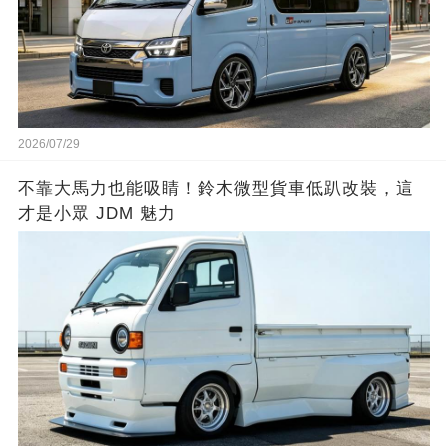
2026/07/29
不靠大馬力也能吸睛！鈴木微型貨車低趴改裝，這
才是小眾 JDM 魅力