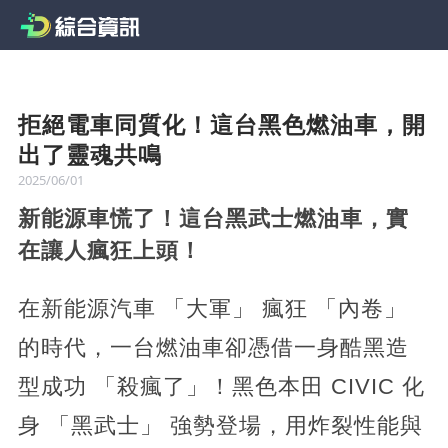
拒絕電車同質化！這台黑色燃油車，開
出了靈魂共鳴
2025/06/01
新能源車慌了！這台黑武士燃油車，實
在讓人瘋狂上頭！
在新能源汽車 「大軍」 瘋狂 「內卷」
的時代，一台燃油車卻憑借一身酷黑造
型成功 「殺瘋了」！黑色本田 CIVIC 化
身 「黑武士」 強勢登場，用炸裂性能與