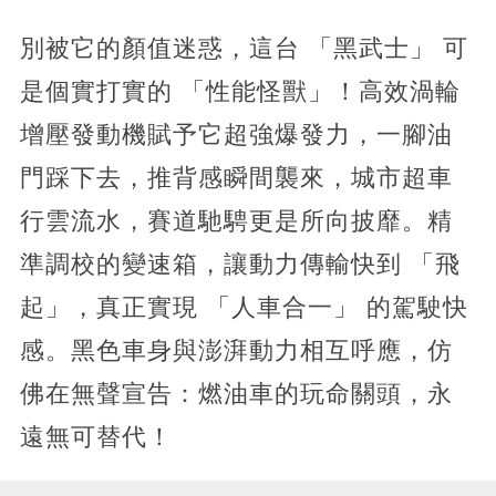
別被它的顏值迷惑，這台 「黑武士」 可
是個實打實的 「性能怪獸」！高效渦輪
增壓發動機賦予它超強爆發力，一腳油
門踩下去，推背感瞬間襲來，城市超車
行雲流水，賽道馳騁更是所向披靡。精
準調校的變速箱，讓動力傳輸快到 「飛
起」，真正實現 「人車合一」 的駕駛快
感。黑色車身與澎湃動力相互呼應，仿
佛在無聲宣告：燃油車的玩命關頭，永
遠無可替代！