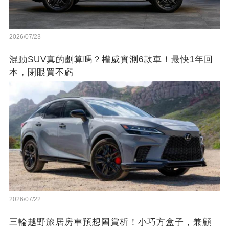
2026/07/23
混動SUV真的劃算嗎？權威實測6款車！最快1年回
本，閉眼買不虧
2026/07/22
三輪越野旅居房車預想圖賞析！小巧方盒子，兼顧