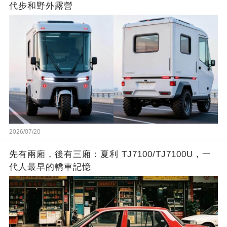
代步和野外露營
2026/07/20
先有兩廂，後有三廂：夏利 TJ7100/TJ7100U，一
代人最早的轎車記憶