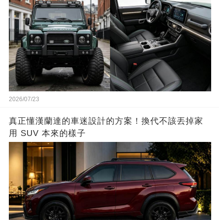
2026/07/23
真正懂漢蘭達的車迷設計的方案！換代不該丟掉家
用 SUV 本來的樣子