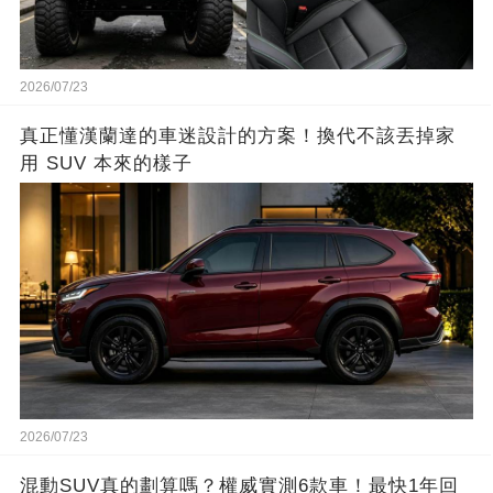
2026/07/23
真正懂漢蘭達的車迷設計的方案！換代不該丟掉家
用 SUV 本來的樣子
2026/07/23
混動SUV真的劃算嗎？權威實測6款車！最快1年回