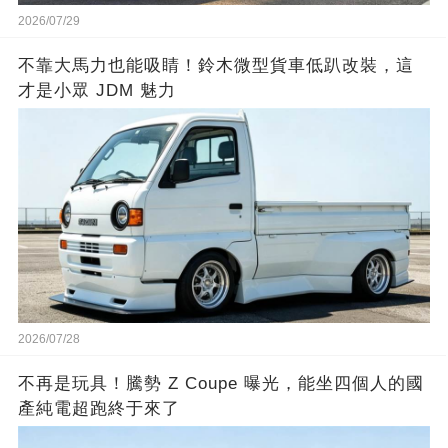
2026/07/29
不靠大馬力也能吸睛！鈴木微型貨車低趴改裝，這
才是小眾 JDM 魅力
2026/07/28
不再是玩具！騰勢 Z Coupe 曝光，能坐四個人的國
產純電超跑終于來了