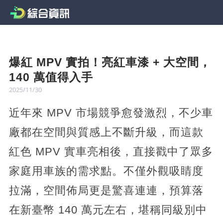
爆紅 MPV 實拍！亮紅車漆 + 大空間，
140 萬值得入手
2025/11/30
近年來 MPV 市場競爭愈發激烈，不少車
廠都在空間與質感上不斷升級，而這款
紅色 MPV 實車亮相後，直接戳中了眾多
家庭用車族的需求點。不僅外觀吸睛度
拉滿，空間佈局更是驚喜連連，預算落
在新臺幣 140 萬元左右，堪稱同級別中