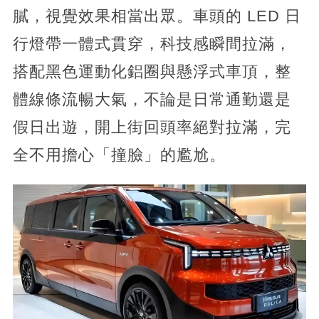
膩，視覺效果相當出眾。車頭的 LED 日
行燈帶一體式貫穿，科技感瞬間拉滿，
搭配黑色運動化鋁圈與懸浮式車頂，整
體線條流暢大氣，不論是日常通勤還是
假日出遊，開上街回頭率絕對拉滿，完
全不用擔心「撞臉」的尷尬。