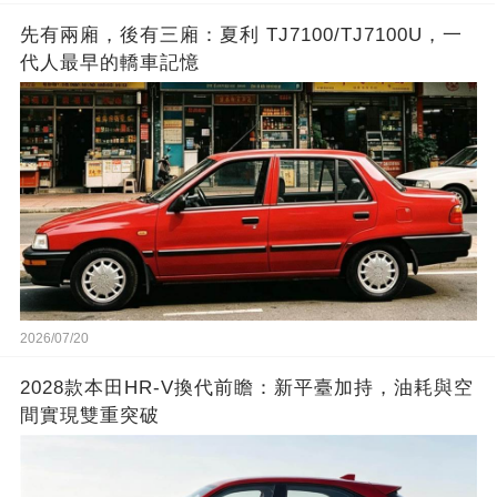
先有兩廂，後有三廂：夏利 TJ7100/TJ7100U，一
代人最早的轎車記憶
2026/07/20
2028款本田HR-V換代前瞻：新平臺加持，油耗與空
間實現雙重突破