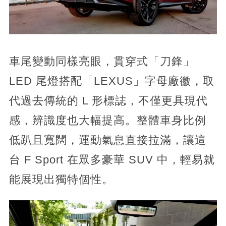
車尾變動同樣亮眼，貫穿式「刀鋒」
LED 尾燈搭配「LEXUS」字母廠徽，取
代過去傳統的 L 形標誌，不僅更具現代
感，辨識度也大幅提高。整體車身比例
低趴且寬闊，運動氣息直接拉滿，讓這
台 F Sport 在眾多豪華 SUV 中，輕易就
能展現出獨特個性。