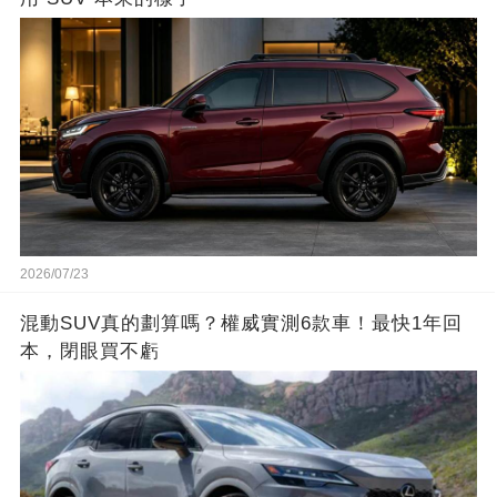
2026/07/23
混動SUV真的劃算嗎？權威實測6款車！最快1年回
本，閉眼買不虧