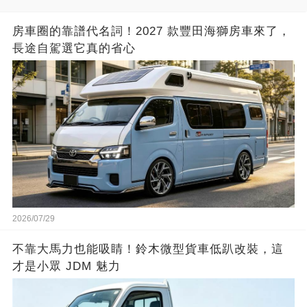
房車圈的靠譜代名詞！2027 款豐田海獅房車來了，
長途自駕選它真的省心
2026/07/29
不靠大馬力也能吸睛！鈴木微型貨車低趴改裝，這
才是小眾 JDM 魅力