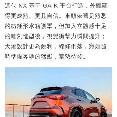
這代 NX 基于 GA-K 平台打造，外觀顯
得更成熟、更具自信。車頭依舊是熟悉
的紡錘形水箱護罩，但加入立體感十足
的雕刻造型後，視覺衝擊力瞬間提升；
大燈設計更為銳利，線條俐落，宛如隨
時準備奔馳的猛獸，蓄勢待發。