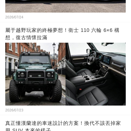
2026/07/24
屬于越野玩家的終極夢想！衛士 110 六輪 6×6 構
想，復古情懷拉滿
2026/07/23
真正懂漢蘭達的車迷設計的方案！換代不該丟掉家
用 SUV 本來的樣子