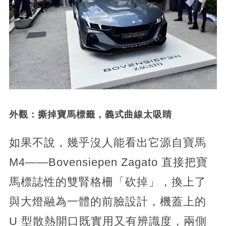
外觀：撕掉寶馬標籤，義式曲線太吸睛
如果不說，幾乎沒人能看出它源自寶馬
M4——Bovensiepen Zagato 直接把寶
馬標誌性的雙腎格柵「砍掉」，換上了
與大燈融為一體的前臉設計，機蓋上的
U 型散熱開口既實用又有辨識度，兩側