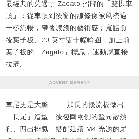
最經典的莫過于 Zagato 招牌的「雙拱車
頂」：從車頂到後窗的線條像被風梳過
一樣流暢，帶著濃濃的藝術感；寬體前
後葉子板、20 英寸雙十輻輪圈，加上前
葉子板的「Zagato」標識，運動感直接
拉滿。
ADVERTISEMENT
車尾更是大膽 —— 加長的擾流板做出
「長尾」造型，後包圍兩側的豎向散熱
孔、四出排氣，搭配延續 M4 光源的尾