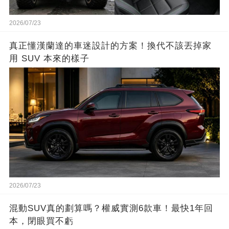
2026/07/23
真正懂漢蘭達的車迷設計的方案！換代不該丟掉家
用 SUV 本來的樣子
2026/07/23
混動SUV真的劃算嗎？權威實測6款車！最快1年回
本，閉眼買不虧