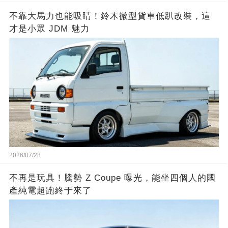
不靠大馬力也能吸睛！鈴木微型貨車低趴改裝，這
才是小眾 JDM 魅力
2026/07/28
不再是玩具！騰勢 Z Coupe 曝光，能坐四個人的國
產純電超跑終于來了