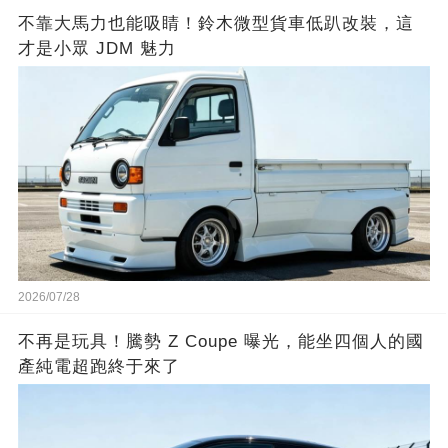
不靠大馬力也能吸睛！鈴木微型貨車低趴改裝，這
才是小眾 JDM 魅力
2026/07/28
不再是玩具！騰勢 Z Coupe 曝光，能坐四個人的國
產純電超跑終于來了