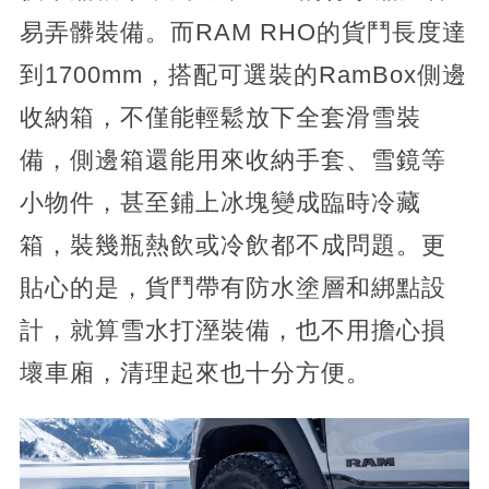
易弄髒裝備。而RAM RHO的貨鬥長度達
到1700mm，搭配可選裝的RamBox側邊
收納箱，不僅能輕鬆放下全套滑雪裝
備，側邊箱還能用來收納手套、雪鏡等
小物件，甚至鋪上冰塊變成臨時冷藏
箱，裝幾瓶熱飲或冷飲都不成問題。更
貼心的是，貨鬥帶有防水塗層和綁點設
計，就算雪水打溼裝備，也不用擔心損
壞車廂，清理起來也十分方便。