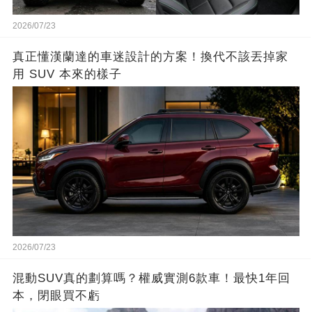
2026/07/23
真正懂漢蘭達的車迷設計的方案！換代不該丟掉家
用 SUV 本來的樣子
2026/07/23
混動SUV真的劃算嗎？權威實測6款車！最快1年回
本，閉眼買不虧