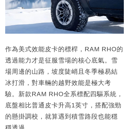
作為美式效能皮卡的標桿，RAM RHO的
透過能力才是征服雪場的核心底氣。雪
場周邊的山路，坡度陡峭且冬季極易結
冰打滑，對車輛的越野效能是極大考
驗。新款RAM RHO全系標配四驅系統，
底盤相比普通皮卡升高1英寸，搭配強勁
的懸掛調校，就算遇到積雪路段也能穩
穩透過。