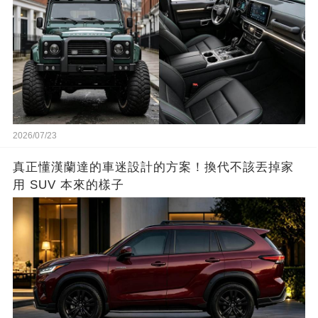
2026/07/23
真正懂漢蘭達的車迷設計的方案！換代不該丟掉家
用 SUV 本來的樣子