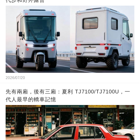
代步和野外露營
2026/07/20
先有兩廂，後有三廂：夏利 TJ7100/TJ7100U，一
代人最早的轎車記憶