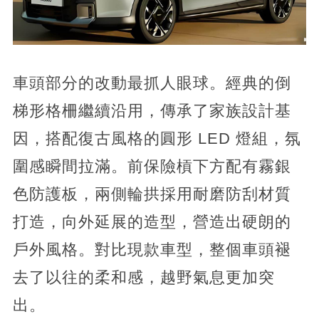
車頭部分的改動最抓人眼球。經典的倒
梯形格柵繼續沿用，傳承了家族設計基
因，搭配復古風格的圓形 LED 燈組，氛
圍感瞬間拉滿。前保險槓下方配有霧銀
色防護板，兩側輪拱採用耐磨防刮材質
打造，向外延展的造型，營造出硬朗的
戶外風格。對比現款車型，整個車頭褪
去了以往的柔和感，越野氣息更加突
出。