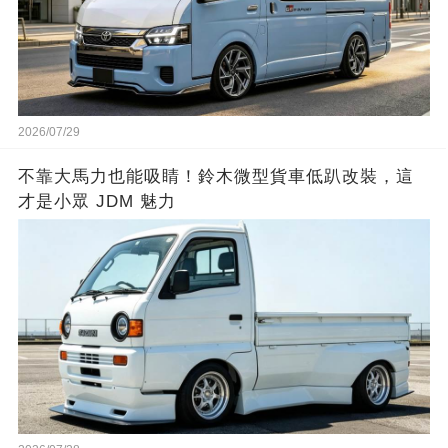
2026/07/29
不靠大馬力也能吸睛！鈴木微型貨車低趴改裝，這
才是小眾 JDM 魅力