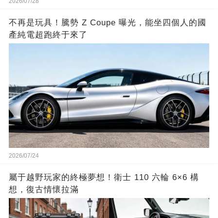
2026/07/28
不再是玩具！騰勢 Z Coupe 曝光，能坐四個人的國
產純電超跑終于來了
2026/07/24
屬于越野玩家的終極夢想！衛士 110 六輪 6×6 構
想，復古情懷拉滿