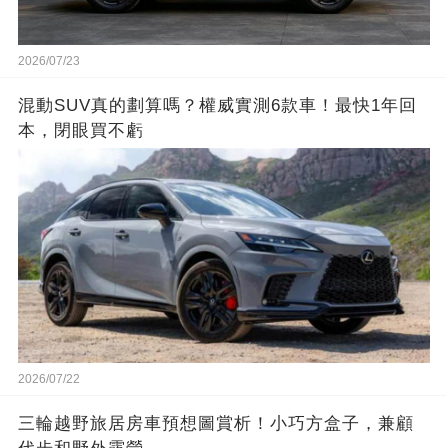
2026/07/23
混動SUV真的劃算嗎？權威實測6款車！最快1年回
本，閉眼買不虧
2026/07/22
三輪越野旅居房車預想圖賞析！小巧方盒子，兼顧