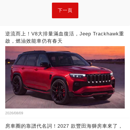
下一頁
逆流而上！V8大排量滿血復活，Jeep Trackhawk重
啟，燃油效能車仍有春天
2026/08/09
房車圈的靠譜代名詞！2027 款豐田海獅房車來了，