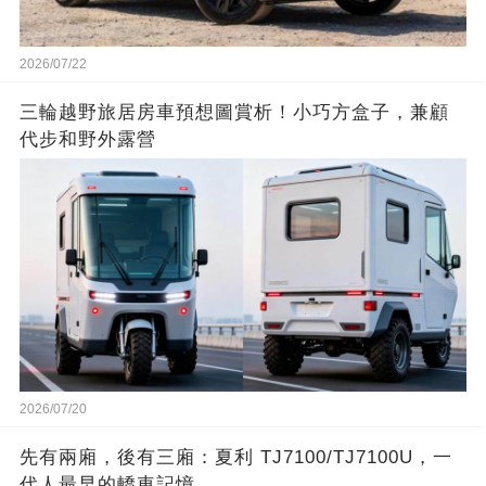
2026/07/22
三輪越野旅居房車預想圖賞析！小巧方盒子，兼顧
代步和野外露營
2026/07/20
先有兩廂，後有三廂：夏利 TJ7100/TJ7100U，一
代人最早的轎車記憶