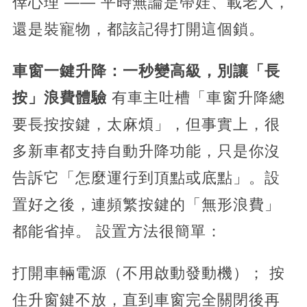
倖心理 —— 平時無論是帶娃、載老人，
還是裝寵物，都該記得打開這個鎖。
車窗一鍵升降：一秒變高級，別讓「長
按」浪費體驗
有車主吐槽「車窗升降總
要長按按鍵，太麻煩」，但事實上，很
多新車都支持自動升降功能，只是你沒
告訴它「怎麼運行到頂點或底點」。設
置好之後，連頻繁按鍵的「無形浪費」
都能省掉。 設置方法很簡單：
打開車輛電源（不用啟動發動機）； 按
住升窗鍵不放，直到車窗完全關閉後再