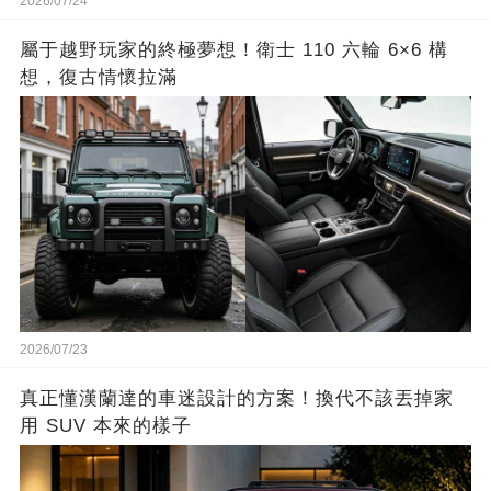
2026/07/24
屬于越野玩家的終極夢想！衛士 110 六輪 6×6 構
想，復古情懷拉滿
2026/07/23
真正懂漢蘭達的車迷設計的方案！換代不該丟掉家
用 SUV 本來的樣子