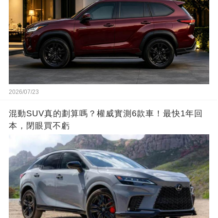
2026/07/23
混動SUV真的劃算嗎？權威實測6款車！最快1年回
本，閉眼買不虧