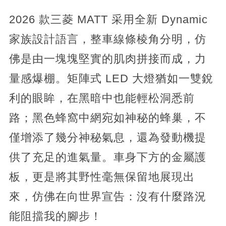
2026 款三菱 MATT 采用全新 Dynamic
家族設計語言，整車線條棱角分明，仿
佛是由一塊塊堅實的肌肉拼接而成，力
量感爆棚。矩陣式 LED 大燈猶如一雙銳
利的眼眸，在黑暗中也能輕松洞悉前
路；黑色蜂窩中網宛如神秘的蜂巢，不
僅增添了幾分神秘氣息，還為發動機提
供了充足的進氣量。車身下方的金屬護
板，更是將其野性毫無保留地展現出
來，仿佛在向世界宣告：沒有什麼路況
能阻擋我的腳步！