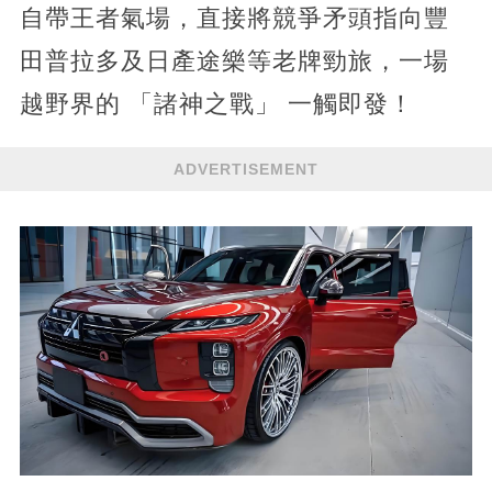
自帶王者氣場，直接將競爭矛頭指向豐
田普拉多及日產途樂等老牌勁旅，一場
越野界的 「諸神之戰」 一觸即發！
ADVERTISEMENT