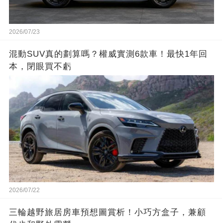
2026/07/23
混動SUV真的劃算嗎？權威實測6款車！最快1年回
本，閉眼買不虧
2026/07/22
三輪越野旅居房車預想圖賞析！小巧方盒子，兼顧