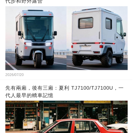
代步和野外露營
2026/07/20
先有兩廂，後有三廂：夏利 TJ7100/TJ7100U，一
代人最早的轎車記憶