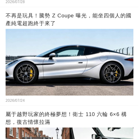
2026/07/28
不再是玩具！騰勢 Z Coupe 曝光，能坐四個人的國
產純電超跑終于來了
2026/07/24
屬于越野玩家的終極夢想！衛士 110 六輪 6×6 構
想，復古情懷拉滿