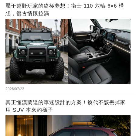
屬于越野玩家的終極夢想！衛士 110 六輪 6×6 構
想，復古情懷拉滿
2026/07/23
真正懂漢蘭達的車迷設計的方案！換代不該丟掉家
用 SUV 本來的樣子