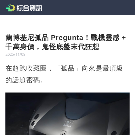
蘭博基尼孤品 Pregunta！戰機靈感 +
千萬身價，鬼怪底盤末代狂想
2025/11/08
在超跑收藏圈，「孤品」向來是最頂級
的話題密碼。