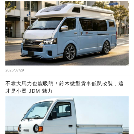
2026/07/29
不靠大馬力也能吸睛！鈴木微型貨車低趴改裝，這
才是小眾 JDM 魅力