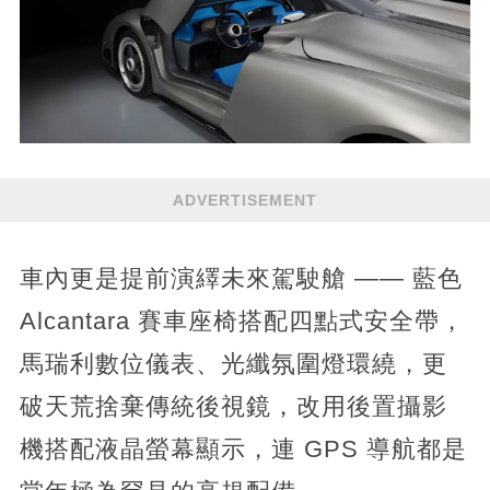
ADVERTISEMENT
車內更是提前演繹未來駕駛艙 —— 藍色
Alcantara 賽車座椅搭配四點式安全帶，
馬瑞利數位儀表、光纖氛圍燈環繞，更
破天荒捨棄傳統後視鏡，改用後置攝影
機搭配液晶螢幕顯示，連 GPS 導航都是