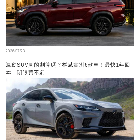
2026/07/23
混動SUV真的劃算嗎？權威實測6款車！最快1年回
本，閉眼買不虧