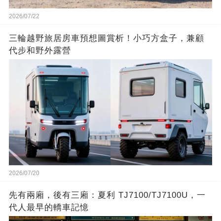
2026/07/22
三輪越野旅居房車預想圖賞析！小巧方盒子，兼顧
代步和野外露營
2026/07/20
先有兩廂，後有三廂：夏利 TJ7100/TJ7100U，一
代人最早的轎車記憶