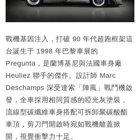
戰機基因注入，打破 90 年代超跑框架這
台誕生于 1998 年巴黎車展的
Pregunta，是蘭博基尼與法國車身廠
Heuliez 聯手的傑作。設計師 Marc
Deschamps 深受達索「陣風」戰鬥機啟
發，全車採用相同質感的啞光灰塗裝，
流線型碳纖維車身搭配可拆卸聚碳酸酯
車頂，剪刀門開啟時宛如戰機艙蓋掀
開，視覺衝擊力十足。